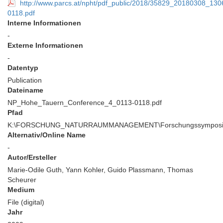
http://www.parcs.at/npht/pdf_public/2018/35829_20180308_
0118.pdf
Interne Informationen
-
Externe Informationen
-
Datentyp
Publication
Dateiname
NP_Hohe_Tauern_Conference_4_0113-0118.pdf
Pfad
K:\FORSCHUNG_NATURRAUMMANAGEMENT\Forschungssymposium\
Alternativ/Online Name
-
Autor/Ersteller
Marie-Odile Guth, Yann Kohler, Guido Plassmann, Thomas
Scheurer
Medium
File (digital)
Jahr