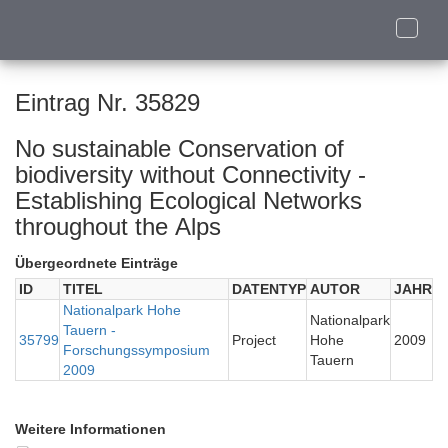
Toggle
naviga
Eintrag Nr. 35829
No sustainable Conservation of
biodiversity without Connectivity -
Establishing Ecological Networks
throughout the Alps
Übergeordnete Einträge
ID
TITEL
DATENTYP
AUTOR
JAHR
Nationalpark Hohe
Nationalpark
Tauern -
35799
Project
Hohe
2009
Forschungssymposium
Tauern
2009
Weitere Informationen