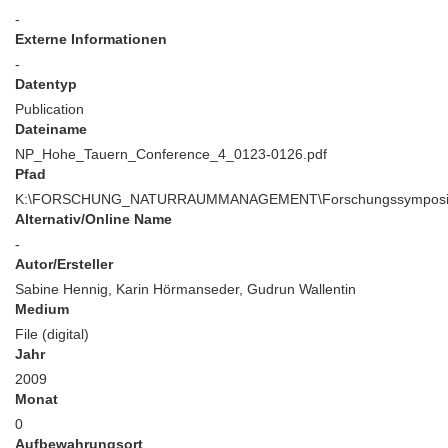
-
Externe Informationen
-
Datentyp
Publication
Dateiname
NP_Hohe_Tauern_Conference_4_0123-0126.pdf
Pfad
K:\FORSCHUNG_NATURRAUMMANAGEMENT\Forschungssymposium\
Alternativ/Online Name
-
Autor/Ersteller
Sabine Hennig, Karin Hörmanseder, Gudrun Wallentin
Medium
File (digital)
Jahr
2009
Monat
0
Aufbewahrungsort