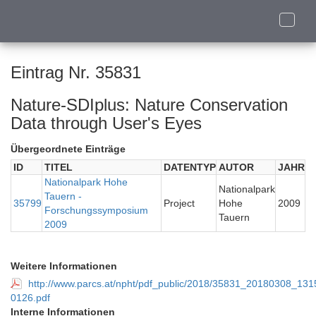
Toggle
naviga
Eintrag Nr. 35831
Nature-SDIplus: Nature Conservation
Data through User's Eyes
Übergeordnete Einträge
ID
TITEL
DATENTYP
AUTOR
JAHR
Nationalpark Hohe
Nationalpark
Tauern -
35799
Project
Hohe
2009
Forschungssymposium
Tauern
2009
Weitere Informationen
http://www.parcs.at/npht/pdf_public/2018/35831_20180308_
0126.pdf
Interne Informationen