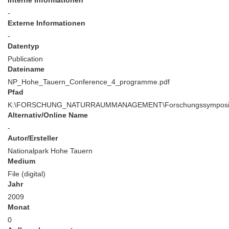
Interne Informationen
-
Externe Informationen
-
Datentyp
Publication
Dateiname
NP_Hohe_Tauern_Conference_4_programme.pdf
Pfad
K:\FORSCHUNG_NATURRAUMMANAGEMENT\Forschungssymposium\
Alternativ/Online Name
-
Autor/Ersteller
Nationalpark Hohe Tauern
Medium
File (digital)
Jahr
2009
Monat
0