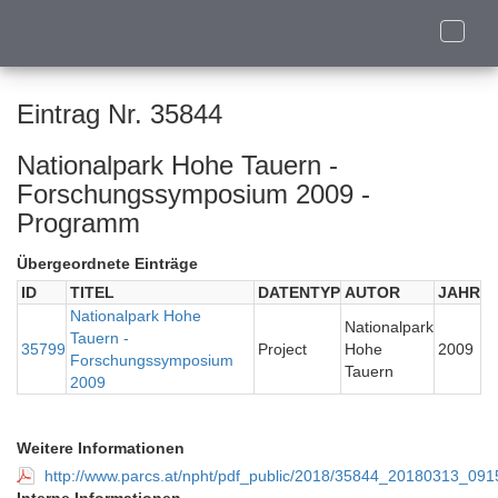
Toggle
naviga
Eintrag Nr. 35844
Nationalpark Hohe Tauern -
Forschungssymposium 2009 -
Programm
Übergeordnete Einträge
ID
TITEL
DATENTYP
AUTOR
JAHR
Nationalpark Hohe
Nationalpark
Tauern -
35799
Project
Hohe
2009
Forschungssymposium
Tauern
2009
Weitere Informationen
http://www.parcs.at/npht/pdf_public/2018/35844_20180313_