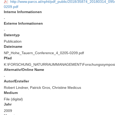
http://www.parcs.at/npht/pdf_public/2018/35874_20180314_
0209.pdf
Interne Informationen
-
Externe Informationen
-
Datentyp
Publication
Dateiname
NP_Hohe_Tauern_Conference_4_0205-0209.pdf
Pfad
K:\FORSCHUNG_NATURRAUMMANAGEMENT\Forschungssymposium\
Alternativ/Online Name
-
Autor/Ersteller
Robert Lindner, Patrick Gros, Christine Medicus
Medium
File (digital)
Jahr
2009