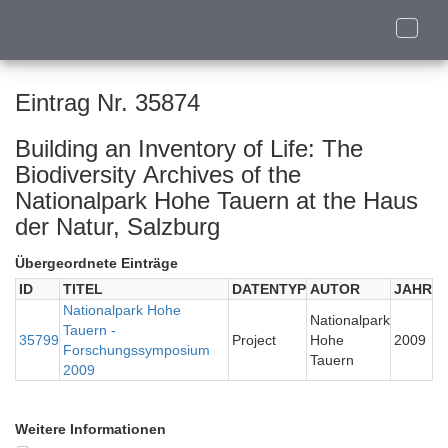
Toggle
naviga
Eintrag Nr. 35874
Building an Inventory of Life: The
Biodiversity Archives of the
Nationalpark Hohe Tauern at the Haus
der Natur, Salzburg
Übergeordnete Einträge
ID
TITEL
DATENTYP
AUTOR
JAHR
Nationalpark Hohe
Nationalpark
Tauern -
35799
Project
Hohe
2009
Forschungssymposium
Tauern
2009
Weitere Informationen