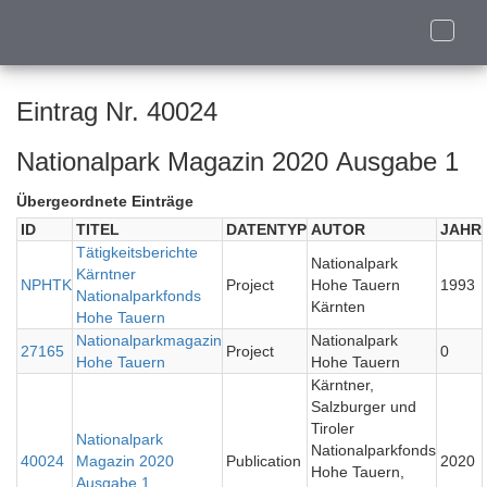
Toggle
naviga
Eintrag Nr. 40024
Nationalpark Magazin 2020 Ausgabe 1
Übergeordnete Einträge
ID
TITEL
DATENTYP
AUTOR
JAHR
Tätigkeitsberichte
Nationalpark
Kärntner
NPHTK
Project
Hohe Tauern
1993
Nationalparkfonds
Kärnten
Hohe Tauern
Nationalparkmagazin
Nationalpark
27165
Project
0
Hohe Tauern
Hohe Tauern
Kärntner,
Salzburger und
Tiroler
Nationalpark
Nationalparkfonds
40024
Magazin 2020
Publication
2020
Hohe Tauern,
Ausgabe 1