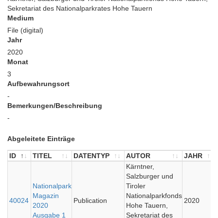
Sekretariat des Nationalparkrates Hohe Tauern
Medium
File (digital)
Jahr
2020
Monat
3
Aufbewahrungsort
-
Bemerkungen/Beschreibung
-
Abgeleitete Einträge
ID
TITEL
DATENTYP
AUTOR
JAHR
ID
TITEL
DATENTYP
AUTOR
Kärntner,
JAHR
Salzburger und
Nationalpark
Tiroler
Magazin
Nationalparkfonds
40024
Publication
2020
2020
Hohe Tauern,
Ausgabe 1
Sekretariat des