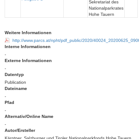
Sekretariat des
Nationalparkrates
Hohe Tauern
Weitere Informationen
http://www.parcs.at/npht/pdf_public/2020/40024_20200625_
Interne Informationen
-
Externe Informationen
-
Datentyp
Publication
Dateiname
-
Pfad
-
Alternativ/Online Name
-
Autor/Ersteller
Kärntner, Salzburger und Tiroler Nationalparkfonds Hohe Tauern,