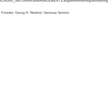
SCHUNG_NATURRAUMMANAGEMENT\Langzeitmonitoring\Monitoring-un
 Füreder, Georg H. Niedrist, Vanessa Semino