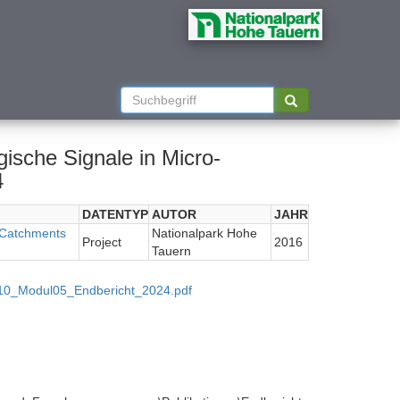
ische Signale in Micro-
4
DATENTYP
AUTOR
JAHR
o-Catchments
Nationalpark Hohe
Project
2016
Tauern
510_Modul05_Endbericht_2024.pdf