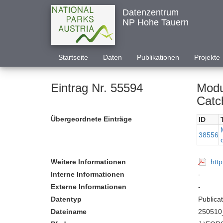
Datenzentrum
NP Hohe Tauern
Startseite
Daten
Publikationen
Projekte
Eintrag Nr. 55594
Modu
Catc
Übergeordnete Einträge
ID
38556
Weitere Informationen
htt
Interne Informationen
-
Externe Informationen
-
Datentyp
Publica
Dateiname
250510