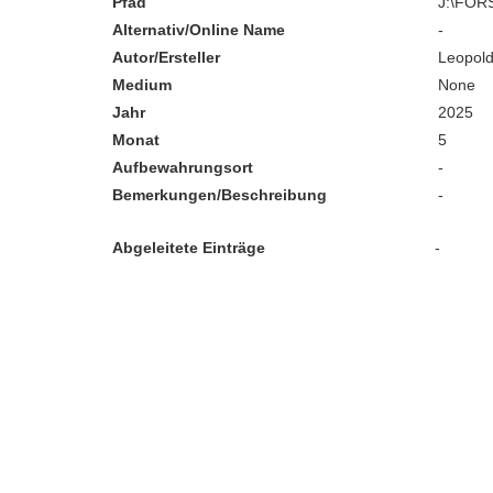
Pfad
J:\FOR
Alternativ/Online Name
-
Autor/Ersteller
Leopold
Medium
None
Jahr
2025
Monat
5
Aufbewahrungsort
-
Bemerkungen/Beschreibung
-
Abgeleitete Einträge
-