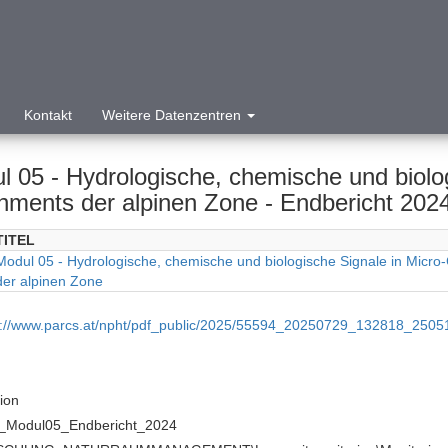
Kontakt
Weitere Datenzentren
l 05 - Hydrologische, chemische und biolog
hments der alpinen Zone - Endbericht 202
TITEL
Modul 05 - Hydrologische, chemische und biologische Signale in Micr
der alpinen Zone
p://www.parcs.at/npht/pdf_public/2025/55594_20250729_132818_250
tion
_Modul05_Endbericht_2024