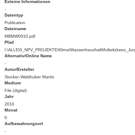
Externe Informationen
-
Datentyp
Publication
Dateiname
MBMW0910.pdf
Pfad
I:\ALLE\0_NPV_PROJEKTE\Klima\MassenhaushaltMullwitzkees_Jurg
Alternativ/Online Name
-
Autor/Ersteller
Stocker-Waldhuber Martin
Medium
File (digital)
Jahr
2010
Monat
0
Aufbewahrungsort
-