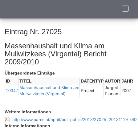
Toggle
naviga
Eintrag Nr. 27025
Massenhaushalt und Klima am
Mullwitzkees (Virgental) Bericht
2009/2010
Übergeordnete Einträge
ID
TITEL
DATENTYP
AUTOR
JAHR
Massenhaushalt und Klima am
Jurgeit
10347
Project
2007
Mullwitzkees (Virgental)
Florian
Weitere Informationen
http://www.parcs.at/nphtt/pdf_public/2013/27025_20131119_
Interne Informationen
-