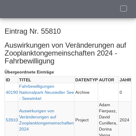
Toggle
naviga
Eintrag Nr. 55810
Auswirkungen von Veränderungen auf
Zooplanktongemeinschaften 2024 -
Fahrbewilligung
Übergeordnete Einträge
ID
TITEL
DATENTYP
AUTOR
JAHR
Fahrbewilligungen
40190
Nationalpark Neusiedler See
Archive
0
- Seewinkel
Adam
Auswirkungen von
Fierpasz,
Veränderungen auf
David
53910
Project
2024
Zooplanktongemeinschaften
Cunillera,
2024
Dorina
Varga