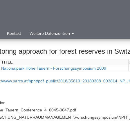
Kontakt
Weitere Datenzentren
oring approach for forest reserves in Swit
TITEL
Nationalpark Hohe Tauern - Forschungssymposium 2009
p://www.parcs.at/npht/pdf_public/2018/35810_20180308_093814_NP
tion
e_Tauern_Conference_4_0045-0047.pdf
SCHUNG_NATURRAUMMANAGEMENT\Forschungssymposium\NPHT_For