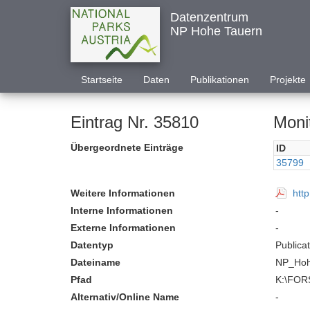
Datenzentrum
NP Hohe Tauern
Startseite
Daten
Publikationen
Projekte
Eintrag Nr. 35810
Monit
Übergeordnete Einträge
ID
35799
Weitere Informationen
htt
Interne Informationen
-
Externe Informationen
-
Datentyp
Publica
Dateiname
NP_Hoh
Pfad
K:\FOR
Alternativ/Online Name
-