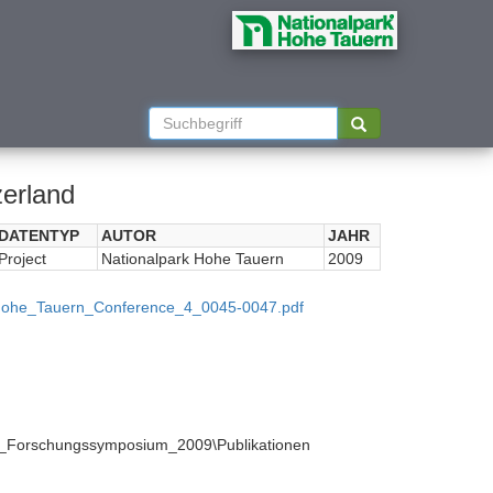
zerland
DATENTYP
AUTOR
JAHR
Project
Nationalpark Hohe Tauern
2009
_Hohe_Tauern_Conference_4_0045-0047.pdf
schungssymposium_2009\Publikationen